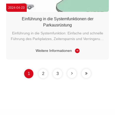
2024-04-23
Einführung in die Systemfunktionen der
Parkausrüstung
Einführung in die Systemfunktion: Einfache und schnelle
Führung des Parkplatzes, Zeitersparnis und Verringerung
des Kraftstoffverbrauchs; Erstellen von Statistiken über
die Auslastung des Parkplatzes, rationelle
Weitere Informationen
Ressourcenverteilung und Steigerung der Betriebsvorteile
des Parkplatzes; Verbesserung ...
1
2
3