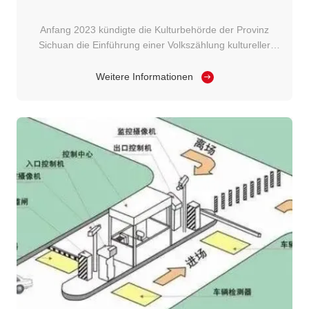
Anfang 2023 kündigte die Kulturbehörde der Provinz
Sichuan die Einführung einer Volkszählung kultureller
Relikte in der gesamten Provinz an.mit dem Ziel, den
Status der Kulturerbestressourcen umfassend zu
Weitere Informationen
erfassen und eine wissenschaftliche Grundlage für den
Schutz und die Nutzung von Kulturerben zu ...