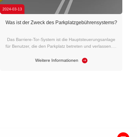
2024-03-13
Was ist der Zweck des Parkplatzgebührensystems?
Das Barriere-Tor-System ist die Hauptsteuerungsanlage
für Benutzer, die den Parkplatz betreten und verlassen.Es
kann den Ein- und Ausstieg von Fahrzeugen erkennen
und somit das Öffnen und Schließen des Schranktores
Weitere Informationen
steuernDie Kamera kann Fahrzeuginformationen durch
Nummernschilderkennungstechnologie ...