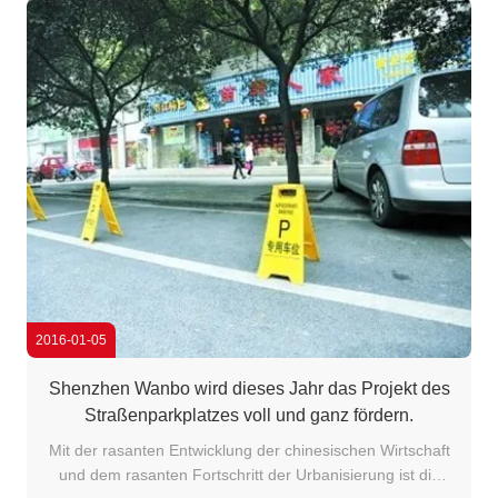
2016-01-05
Shenzhen Wanbo wird dieses Jahr das Projekt des
Straßenparkplatzes voll und ganz fördern.
Mit der rasanten Entwicklung der chinesischen Wirtschaft
und dem rasanten Fortschritt der Urbanisierung ist die