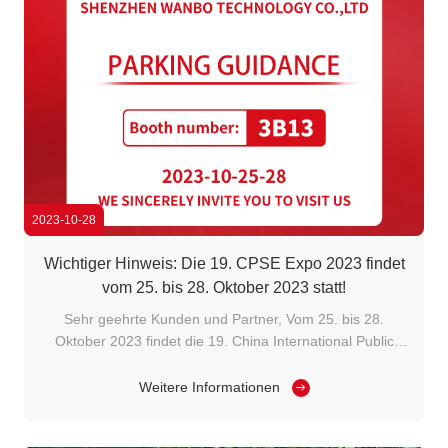
2023-10-28
Wichtiger Hinweis: Die 19. CPSE Expo 2023 findet
vom 25. bis 28. Oktober 2023 statt!
Sehr geehrte Kunden und Partner, Vom 25. bis 28.
Oktober 2023 findet die 19. China International Public
Security Expo (nachstehend "CPSE Security Expo"
genannt) statt.zusammen mit der Global Digital City
Weitere Informationen
Industry Expo und der World Digital City Conference 2023
(englische Abkürzung "DC World 2023"), ...