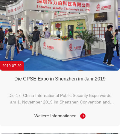
2019-07-20
Die CPSE Expo in Shenzhen im Jahr 2019
Die 17. China International Public Security Expo wurde
am 1. November 2019 im Shenzhen Convention and
Exhibition Center erfolgreich abgeschlossen. Als Anbieter
von Produkten für intelligente Parksysteme nutzte Wanbo
Weitere Informationen
Technology diese Ausstellung als
Informationsfenster.Unsere Produkte wurden durch ...