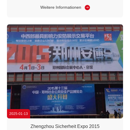
Zahl der Autos in Städten von Jahr zu Jahr gestiegen.Die
Tragfähigkeit der Straßen und die Parkplatzkapazität der
Weitere Informationen
Parkplatzressourcen stehen vor schweren
HerausforderungenDie daraus ...
2025-01-13
Zhengzhou Sicherheit Expo 2015