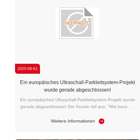
2025-09-01
Ein europäisches Ultraschall-Parkleitsystem-Projekt
wurde gerade abgeschlossen!
Ein europäisches Ultraschall-Parkleitsystem-Projekt wurde
gerade abgeschlossen! Der Kunde rief aus: "Wie kann die
System-Fehlerbehebung so einfach sein?!" Wir freuen
uns, unser neu fertiggestelltes integriertes Ultraschall-
Weitere Informationen
Parkleitsystem-Projekt zu teilen! Der Kunde war von
unserem extrem einfachen ...