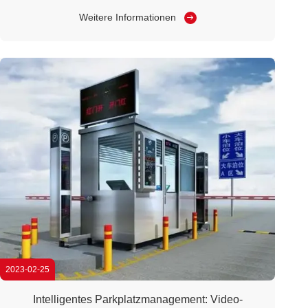
Vorsitzender der Industrieentwicklung Allianz für das
Internet der Dinge in Sichuan und stellvertretender
Weitere Informationen
Direktor der Industrieentwicklung für das Internet der
Dinge in ChengduDie Informations- ...
2023-02-25
Intelligentes Parkplatzmanagement: Video-