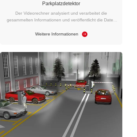
Parkplatzdetektor
Der Videorechner analysiert und verarbeitet die
gesammelten Informationen und veröffentlicht die Daten
der verbleibenden Parkplätze auf jedem
Führungsbildschirm auf dem Gelände, um die Fahrzeuge
Weitere Informationen
schnell zu führen,Lösung des Problems der
Schwierigkeiten der Fahrer beim ParkenIn der
Zwischenzeit ...