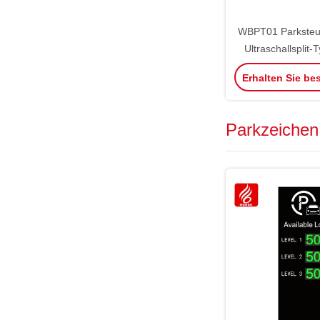
WBPT01 Parksteu
Ultraschallsplit
Farb Ultrascha
Erhalten Sie be
Parkzeichen