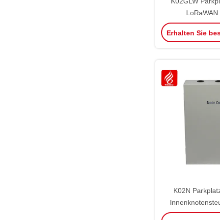
K02GLW Parkpla
LoRaWAN 
Erhalten Sie be
K02N Parkplat
Innenknotenst
Innen Ultraschal