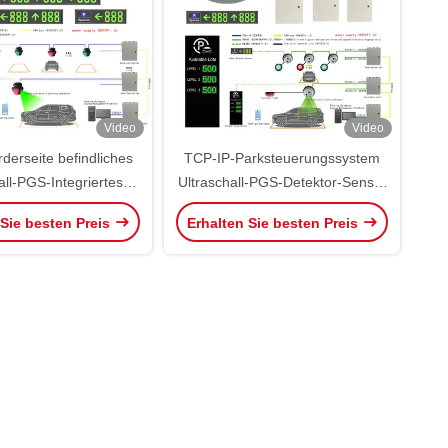
Video
Video
derseite befindliches
TCP-IP-Parksteuerungssystem
all-PGS-Integriertes
Ultraschall-PGS-Detektor-Sensor
führungssystem
mit Split-Typ
 Sie besten Preis
Erhalten Sie besten Preis