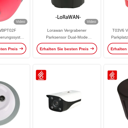
Video
Video
 WBPT02F
Lorawan Vergrabener
T03V6 V
euerungssystem
Parksensor Dual-Mode
Parkplatz
r Einrichtung
Geomagnetischer Parksensor
Erk
sten Preis
Erhalten Sie besten Preis
Erhalten
Wireless