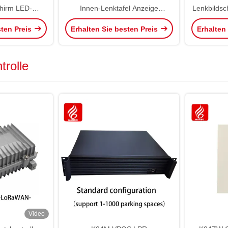
chirm LED-
Innen-Lenktafel Anzeige
Lenkbildsc
chirme
Wegfinderschirm
sten Preis
Erhalten Sie besten Preis
Erhalten
trolle
Video