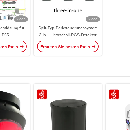
Video
Video
temlösung für
Split-Typ-Parksteuerungssystem
 IP65
3 in 1 Ultraschall-PGS-Detektor
lösungen
sten Preis
Erhalten Sie besten Preis