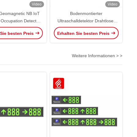
Video
Video
 Geomagnetic NB IoT
Bodenmontierter
Occupation Detector
Ultraschalldetektor Drahtloser
Parksensor
vertikaler Puzzle LoRa
 Sie besten Preis
Erhalten Sie besten Preis
Weitere Informationen > >