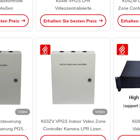
tzkontrolle
K04M VPGS LPR
K04ZW C
Außen
Videozentralisierte
Zone Contr
Steuerungsführung
P
sten Preis
Erhalten Sie besten Preis
Erhalten
Video
Video
zsteuerung
K03ZV VPGS Indoor Video Zone
K04
euerung PGS
Controller Kamera LPR Lizenz
Vid
l NCU Führung
anerkannt
Steuerung