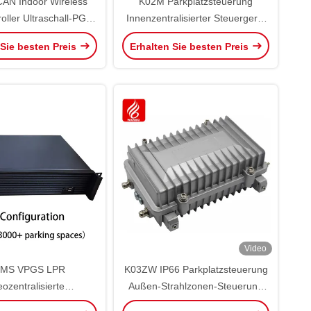
AN Indoor Wireless
K02M Parkplatzsteuerung
oller Ultraschall-PGS-
Innenzentralisierter Steuergerät
arksteuerung
PGS Core RS485 CAN Bus
 Sie besten Preis
Erhalten Sie besten Preis
Ultraschall
Video
MS VPGS LPR
K03ZW IP66 Parkplatzsteuerung
eozentralisierte
Außen-Strahlzonen-Steuerung
sleitsystem-Software
Außen-PGS RS485