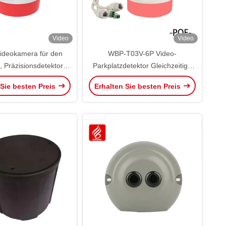
Video
Video
ideokamera für den
WBP-T03V-6P Video-
, Präzisionsdetektor,
Parkplatzdetektor Gleichzeitige
ennung von LPR
Erkennung mehrerer Parkplätze
 Sie besten Preis
Erhalten Sie besten Preis