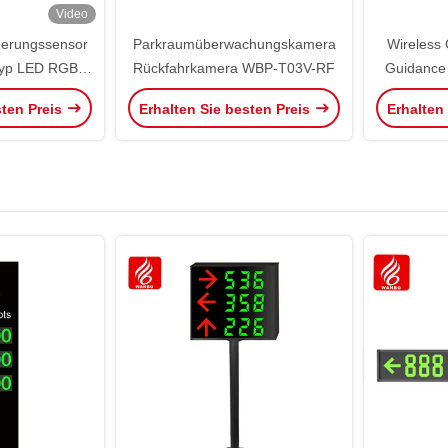
Video
erungssensor
Parkraumüberwachungskamera
Wireless
-Typ LED RGB
Rückfahrkamera WBP-T03V-RF
Guidance 
lldetektor
sten Preis
Erhalten Sie besten Preis
Erhalten