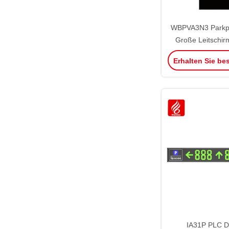
WBPVA3N3 Parkpl
Große Leitsch
Erhalten Sie be
IA31P PLC D