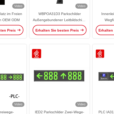
Video
Video
atz im Freien
WBPOA31D3 Parkschilder
Innenle
irm OEM ODM
Außengebundener Leitbildschirm
Wegfi
Antriebseinheit Halter IP65
Parks
sten Preis
Erhalten Sie besten Preis
Erhalten
Video
Video
reiwege-
IED2 Parkschilder Zwei-Wege-
PLC IA31