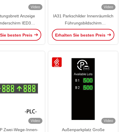
Video
Video
itungsbrett Anzeige
IA31 Parkschilder Innenräumlich
nderschirm IED3
Führungsbildschirm
childer Dreiwege
Standardbildschirm 485 LED
 Sie besten Preis
Erhalten Sie besten Preis
PGS
Video
Video
P Zwei-Wege-Innen-
Außenparkplatz Große