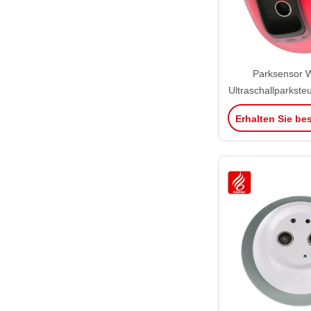
Parksensor
Ultraschallparkst
für alle in eine
Erhalten Sie be