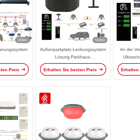
Video
Video
uerungssystem
Außenparkplatz-Lenkungssystem
An der Vor
Lösung Parkhaus-
Ultrasch
Lenkungssystem
Park
sten Preis
Erhalten Sie besten Preis
Erhalten