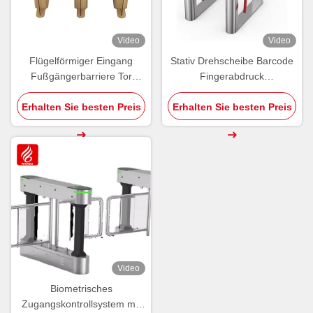
Video
Video
Flügelförmiger Eingang
Stativ Drehscheibe Barcode
Fußgängerbarriere Tor
Fingerabdruck
Gesichtserkennung
Zugangssteuerung System
Zugriffskontrolle Gehärtetes
Erhalten Sie besten Preis
Erhalten Sie besten Preis
automatische Tür
Glas Geschwindigkeitstor
Fußgänger Taille Höhe
Video
Biometrisches
Zugangskontrollsystem mit