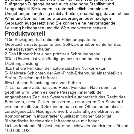
Fußgänger-Zugänge haben auch eine hohe Stabilität und
Langlebigkeit.
Sie können in unterschiedlich komplexen
Umgebungen langfristig stabil arbeiten, unabhängig davon, ob sie
Wind und Sonne, Temperaturänderungen oder häufigen
Gebrauch ausgesetzt sind.Sie können eine hervorragende
Leistung beibehalten und die Wartungskosten senken.
Produktvorteil
1Die Bewegung hat nationale Erfindungspatente,
Gebrauchsmusterpatente und Softwareurheberrechte für das
Antriebssystem erhalten.
2.Das Uhrwerk hat einen präzisen Schraubengang.
3Das Uhrwerk ist vollständig gegossen und hat eine gute
Dichtungsleistung.
4Es hat die Funktion der automatischen Nullkorrektur.
5- Mehrere Schichten der Anti-Pinch-Erkennung einschließlich
Strom, Position und Infrarot.
6Es hat eine Selbstdiagnose von Fehlern.
7. Es hat eine automatische Reset-Funktion. Nach dem Tor
geöffnet wird, wenn es keine Passage innerhalb der
angegebenen Zeit, das System wird automatisch das Recht des
Benutzers, diese Zeit zu passieren zu stornieren.Der Standard
wird innerhalb von 3 Sekunden nach dem Öffnen automatisch
zurückgesetzt.8 Niedrigstromverbrauchsfähige elektronische
Komponenten in industrieller Qualität mit hoher Stabilität.
9Inländische hochwertige Infrarotmarke mit hoher
Lichtwiderstandsfähigkeit: extreme Lichtwiderstandsintensität von
100.000 LUX