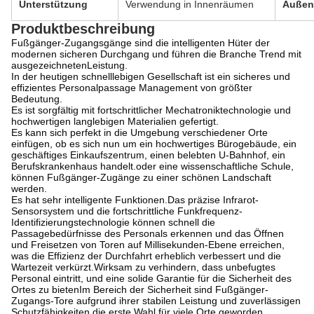
Unterstützung
Verwendung in Innenräumen
Außen
Produktbeschreibung
Fußgänger-Zugangsgänge sind die intelligenten Hüter der
modernen sicheren Durchgang und führen die Branche Trend mit
ausgezeichneten
Leistung.
In der heutigen schnelllebigen Gesellschaft ist ein sicheres und
effizientes Personalpassage Management von größter
Bedeutung.
Es ist sorgfältig mit fortschrittlicher Mechatroniktechnologie und
hochwertigen langlebigen Materialien gefertigt.
Es kann sich perfekt in die Umgebung verschiedener Orte
einfügen, ob es sich nun um ein hochwertiges Bürogebäude, ein
geschäftiges Einkaufszentrum, einen belebten U-Bahnhof, ein
Berufskrankenhaus handelt.oder eine wissenschaftliche Schule,
können Fußgänger-Zugänge zu einer schönen Landschaft
werden.
Es hat sehr intelligente Funktionen.Das präzise Infrarot-
Sensorsystem und die fortschrittliche Funkfrequenz-
Identifizierungstechnologie können schnell die
Passagebedürfnisse des Personals erkennen und das Öffnen
und Freisetzen von Toren auf Millisekunden-Ebene erreichen,
was die Effizienz der Durchfahrt erheblich verbessert und die
Wartezeit verkürzt.Wirksam zu verhindern, dass unbefugtes
Personal eintritt, und eine solide Garantie für die Sicherheit des
Ortes zu bietenIm Bereich der Sicherheit sind Fußgänger-
Zugangs-Tore aufgrund ihrer stabilen Leistung und zuverlässigen
Schutzfähigkeiten die erste Wahl für viele Orte geworden.