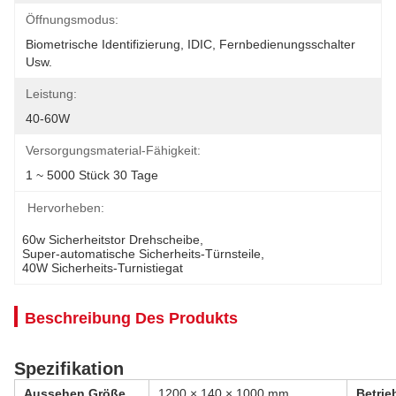
Öffnungsmodus:
Biometrische Identifizierung, IDIC, Fernbedienungsschalter 
Usw.
Leistung:
40-60W
Versorgungsmaterial-Fähigkeit:
1 ~ 5000 Stück 30 Tage
Hervorheben:
60w Sicherheitstor Drehscheibe
, 
Super-automatische Sicherheits-Türnsteile
, 
40W Sicherheits-Turnistiegat
Beschreibung Des Produkts
Spezifikation
Aussehen Größe
1200 × 140 × 1000 mm
Betri