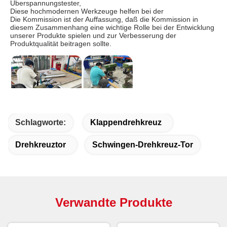
Überspannungstester,
Diese hochmodernen Werkzeuge helfen bei der
Die Kommission ist der Auffassung, daß die Kommission in
diesem Zusammenhang eine wichtige Rolle bei der Entwicklung
unserer Produkte spielen und zur Verbesserung der
Produktqualität beitragen sollte.
Schlagworte:
Klappendrehkreuz
Drehkreuztor
Schwingen-Drehkreuz-Tor
Produktion
Wanbo Technology verfügt über eine eigene
Produktionswerkstatt von 2.000 Quadratmetern, die mit einem
Hochtemperaturalterungsraum ausgestattet ist, um
sicherzustellen, dass
Verwandte Produkte
Alle Produkte werden 48 Stunden lang bei hoher Temperatur
gealtert, was eine erstklassige Produktqualität garantiert.