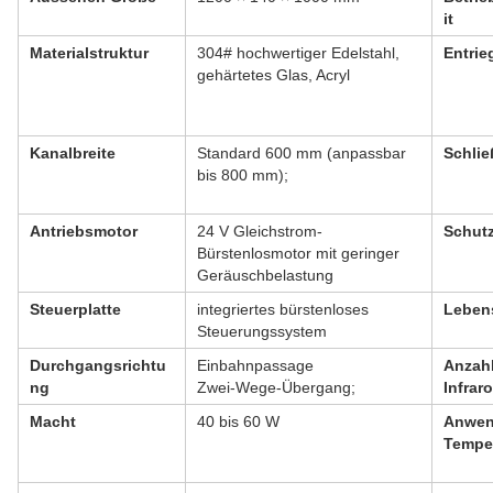
it
Materialstruktur
304# hochwertiger Edelstahl,
Entrie
gehärtetes Glas, Acryl
Kanalbreite
Standard 600 mm (anpassbar
Schlie
bis 800 mm);
Antriebsmotor
24 V Gleichstrom-
Schutz
Bürstenlosmotor mit geringer
Geräuschbelastung
Steuerplatte
integriertes bürstenloses
Leben
Steuerungssystem
Durchgangsrichtu
Einbahnpassage
Anzahl
ng
Zwei-Wege-Übergang;
Infrar
Macht
40 bis 60 W
Anwen
Tempe