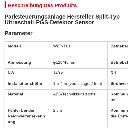
Beschreibung Des Produkts
Parksteuerungsanlage Hersteller Split-Typ
Ultraschall-PGS-Detektor Sensor
Parameter
Modell
WBP-T01
Betrieb
Abmessung
φ120*45 mm
Betriebs
NW
140 g
RH
Installationshöhe
1.5-4 m (vorschlage 2,5 m)
Stromve
Material
ABS-Technikkunststoffe
Kommuni
us
Fehler bei der
2 cm
Kommuni
Reichweitenerkenn
die Entf
ung