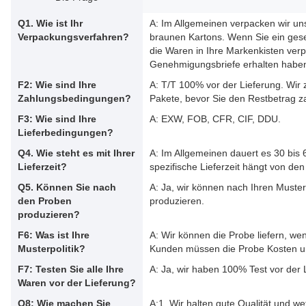
Q1. Wie ist Ihr
A: Im Allgemeinen verpacken wir un
Verpackungsverfahren?
braunen Kartons. Wenn Sie ein geset
die Waren in Ihre Markenkisten ver
Genehmigungsbriefe erhalten habe
F2: Wie sind Ihre
A: T/T 100% vor der Lieferung. Wir 
Zahlungsbedingungen?
Pakete, bevor Sie den Restbetrag z
F3: Wie sind Ihre
A: EXW, FOB, CFR, CIF, DDU.
Lieferbedingungen?
Q4. Wie steht es mit Ihrer
A: Im Allgemeinen dauert es 30 bis 
Lieferzeit?
spezifische Lieferzeit hängt von den
Q5. Können Sie nach
A: Ja, wir können nach Ihren Muste
den Proben
produzieren.
produzieren?
F6: Was ist Ihre
A: Wir können die Probe liefern, wen
Musterpolitik?
Kunden müssen die Probe Kosten un
F7: Testen Sie alle Ihre
A: Ja, wir haben 100% Test vor der 
Waren vor der Lieferung?
Q8: Wie machen Sie
A:1. Wir halten gute Qualität und w