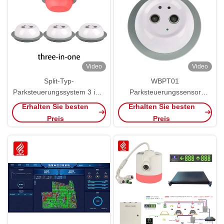
Video
Video
Split-Typ-
WBPT01
Parksteuerungssystem 3 in 1
Parksteuerungssensor
Ultraschall-PGS-Detektor
Ultraschallsplit-Typ LED RGB
Erhalten Sie besten
Erhalten Sie besten
Farb Ultraschalldetektor
Preis
Preis