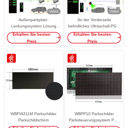
Video
Video
Außenparkplatz-
An der Vorderseite
Lenkungssystem Lösung
befindliches Ultraschall-PGS-
Parkhaus-Lenkungssystem
Integriertes
Erhalten Sie besten
Erhalten Sie besten
Parkführungssystem
Preis
Preis
WBPIA311M Parkschilder
WBPP10 Parkschilder
Parkschildschirm
Parksteuerungssystem PGS
P10 Modulbildschirm LED-