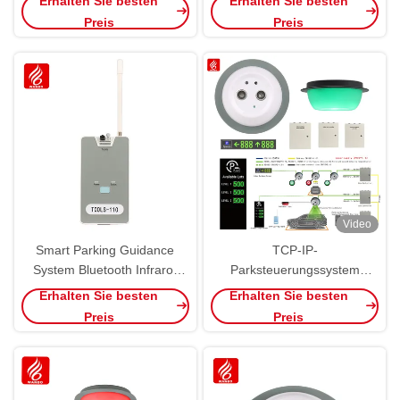
Erhalten Sie besten
Erhalten Sie besten
Bildschirm
Preis
Preis
Video
Smart Parking Guidance
TCP-IP-
System Bluetooth Infrarot
Parksteuerungssystem
Android Telefon APP
Ultraschall-PGS-Detektor-
Erhalten Sie besten
Erhalten Sie besten
Mobiltelefon Debugging
Sensor mit Split-Typ
Preis
Preis
Konfigurationswerkzeug